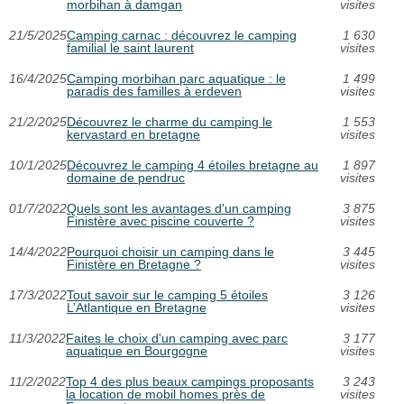
morbihan à damgan
visites
21/5/2025
Camping carnac : découvrez le camping
1 630
familial le saint laurent
visites
16/4/2025
Camping morbihan parc aquatique : le
1 499
paradis des familles à erdeven
visites
21/2/2025
Découvrez le charme du camping le
1 553
kervastard en bretagne
visites
10/1/2025
Découvrez le camping 4 étoiles bretagne au
1 897
domaine de pendruc
visites
01/7/2022
Quels sont les avantages d'un camping
3 875
Finistère avec piscine couverte ?
visites
14/4/2022
Pourquoi choisir un camping dans le
3 445
Finistère en Bretagne ?
visites
17/3/2022
Tout savoir sur le camping 5 étoiles
3 126
L’Atlantique en Bretagne
visites
11/3/2022
Faites le choix d'un camping avec parc
3 177
aquatique en Bourgogne
visites
11/2/2022
Top 4 des plus beaux campings proposants
3 243
la location de mobil homes près de
visites